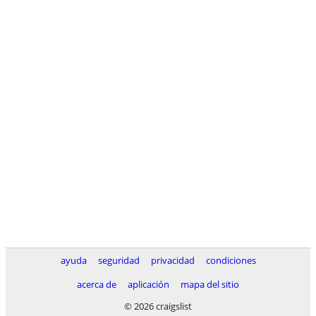
ayuda
seguridad
privacidad
condiciones
acerca de
aplicación
mapa del sitio
© 2026 craigslist