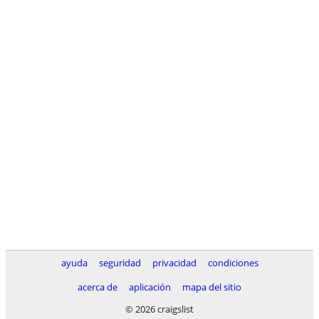
ayuda
seguridad
privacidad
condiciones
acerca de
aplicación
mapa del sitio
© 2026 craigslist