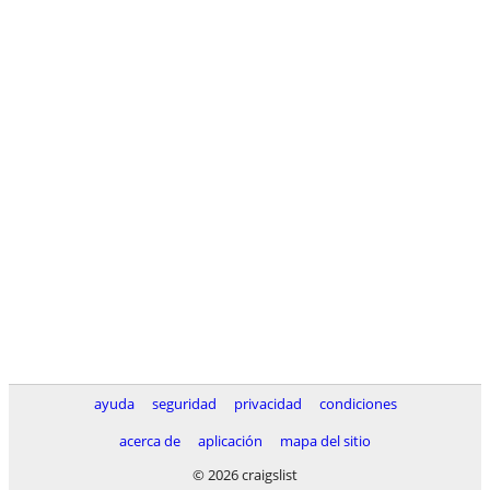
ayuda
seguridad
privacidad
condiciones
acerca de
aplicación
mapa del sitio
© 2026 craigslist