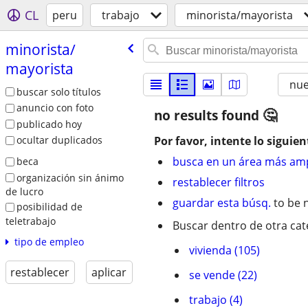
CL
peru
trabajo
minorista/mayorista
minorista/​
mayorista
nu
buscar solo títulos
anuncio con foto
no results found
publicado hoy
Por favor, intente lo siguien
ocultar duplicados
busca en un área más amp
beca
organización sin ánimo
restablecer filtros
de lucro
guardar esta búsq.
to be n
posibilidad de
teletrabajo
Buscar dentro de otra cat
tipo de empleo
vivienda (105)
restablecer
aplicar
se vende (22)
trabajo (4)