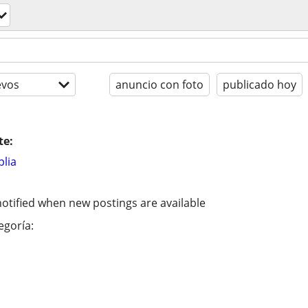
evos
anuncio con foto
publicado hoy
te:
lia
otified when new postings are available
egoría: